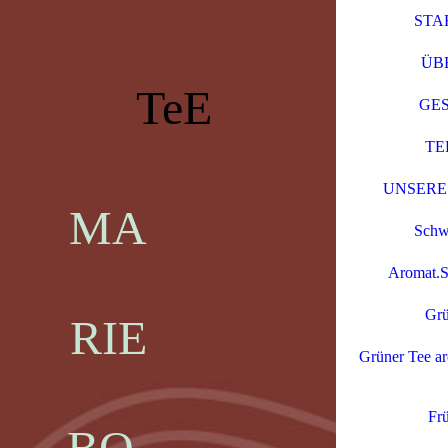
STA
ÜB
TeE
GE
TE
UNSERE
MA
Schw
Aromat.S
Grü
RIE
Grüner Tee ar
Frü
BO -