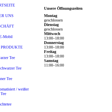
RTSEITE
Unsere Öffnungszeiten
ER UNS
Montag
geschlossen
Dienstag
SCHÄFT
geschlossen
Mittwoch
E-Mobil
13
:
00
–
18
:
00
Donnerstag
 PRODUKTE
13
:
00
–
18
:
00
Freitag
13
:
00
–
18
:
00
arzer Tee
Samstag
11
:
00
–
16
:
00
chwarzer Tee
ner Tee
omatisiert / weißer
Tee
chtetee