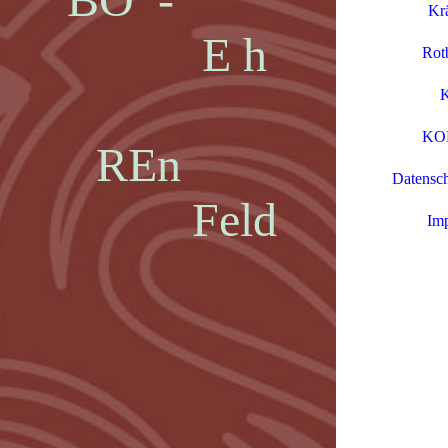
Krä
E h
Rot
K
KO
REn
Datensch
Feld
Im