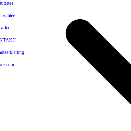
utertee
buschtee
affee
NTAKT
utzerklärung
pressum