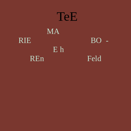
TeE
MA
RIE BO -
E h
REn Feld