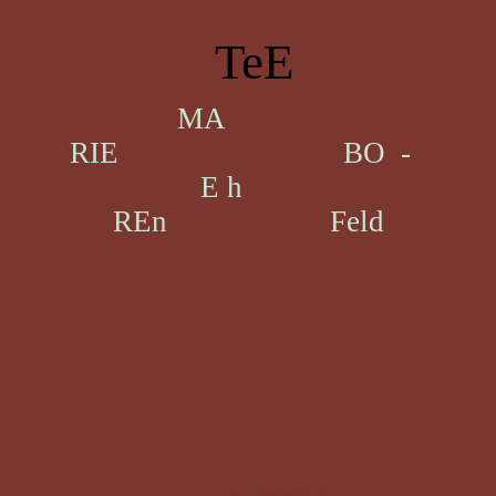
TeE
MA
RIE BO -
E h
REn Feld