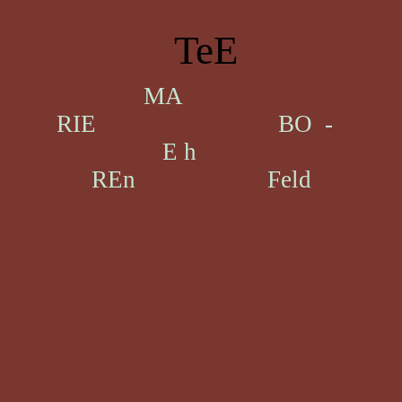
TeE
MA
RIE BO -
E h
REn Feld